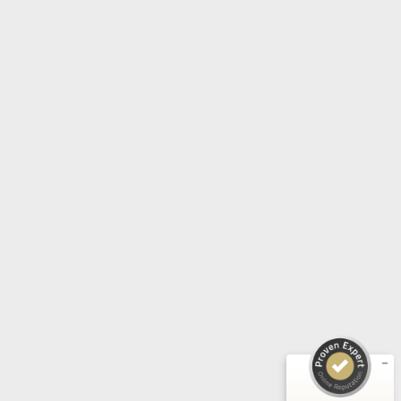
Kundenbewertungen und Erfahrungen zu
WB Akustik GmbH®
SEHR GUT
%
100
Empfehlungen auf
ProvenExpert.com
5,00
/
5,00
7
17
Bewertungen auf
1
Bewertungen von