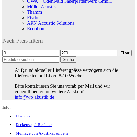
OWA – Odenwald Faserplattenwerk GmbH
Müller Akustik
Thamm
Fischer
APN Acoustic Solutions
Ecophon
Nach Preis filtern
Min.
Max.
Filter
Preis
Preis
Suche
Suche
nach:
Aufgrund aktueller Lieferengpässe verzögern sich die
Lieferzeiten auf bis zu 8-10 Wochen.
Bitte kontaktieren Sie uns vorab per Mail und wir
geben Ihnen gerne weitere Auskunft.
info@wb-akustik.de
Info:
Über uns
Deckensegel-Rechner
Montage von Akustikabsorbern