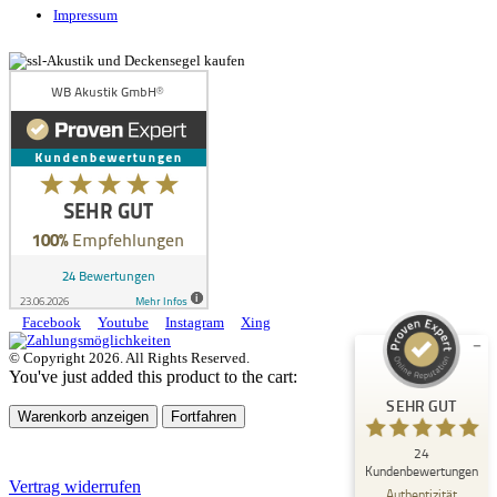
Impressum
Kundenbewertungen und Erfahrungen zu
WB Akustik GmbH®
SEHR GUT
%
100
Empfehlungen auf
ProvenExpert.com
5,00
/
5,00
Facebook
Youtube
Instagram
Xing
© Copyright 2026. All Rights Reserved.
7
17
You've just added this product to the cart:
Bewertungen auf
1
Bewertungen von
SEHR GUT
ProvenExpert.com
anderen Quelle
Warenkorb anzeigen
Fortfahren
24
Blick aufs ProvenExpert-Profil werfen
Kundenbewertungen
Vertrag widerrufen
23.06.2026
Authentizität