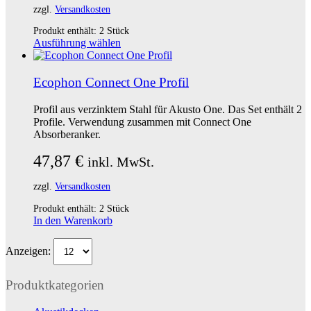
zzgl.
Versandkosten
Produkt enthält: 2
Stück
Dieses
Ausführung wählen
Produkt
weist
mehrere
Ecophon Connect One Profil
Varianten
auf.
Profil aus verzinktem Stahl für Akusto One. Das Set enthält 2
Die
Profile. Verwendung zusammen mit Connect One
Optionen
Absorberanker.
können
auf
47,87
€
inkl. MwSt.
der
Produktseite
zzgl.
Versandkosten
gewählt
werden
Produkt enthält: 2
Stück
In den Warenkorb
Anzeigen:
Produktkategorien