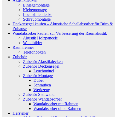
Akustikdecken
Einlegemontage
Klebemontage
Lochplattendecke
Schraubmontage
Deckensegel kaufen – Akustische Schallabsorber für Büro &
Zuhause
Wandabsorber kaufen zur Verbesserung der Raumakustik
Akustik Holzpaneele
Wandbilder
Raumtrenner
Telefonboxen
Zubehör
Zubehör Akustikdecken
Zubehör Deckensegel
Leuchtmittel
Zubehör Montage
Dübel
Schrauben
Werkzeug
Zubehör Stellwand
Zubehör Wandabsorber
Wandabsorber mit Rahmen
Wandabsorber ohne Rahmen
Hersteller