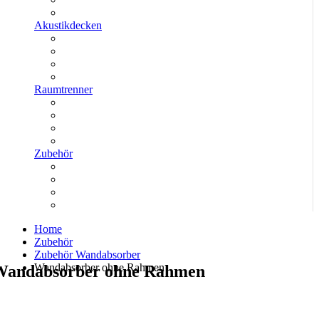
Akustikdecken
Raumtrenner
Zubehör
Home
Zubehör
Zubehör Wandabsorber
Wandabsorber ohne Rahmen
Wandabsorber ohne Rahmen