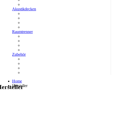
Akustikdecken
Raumtrenner
Zubehör
Home
Hersteller
ersteller