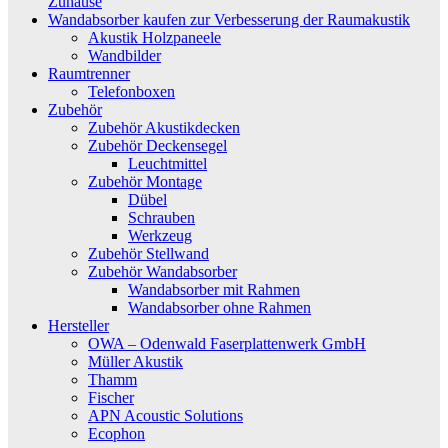
Zuhause
Wandabsorber kaufen zur Verbesserung der Raumakustik
Akustik Holzpaneele
Wandbilder
Raumtrenner
Telefonboxen
Zubehör
Zubehör Akustikdecken
Zubehör Deckensegel
Leuchtmittel
Zubehör Montage
Dübel
Schrauben
Werkzeug
Zubehör Stellwand
Zubehör Wandabsorber
Wandabsorber mit Rahmen
Wandabsorber ohne Rahmen
Hersteller
OWA – Odenwald Faserplattenwerk GmbH
Müller Akustik
Thamm
Fischer
APN Acoustic Solutions
Ecophon