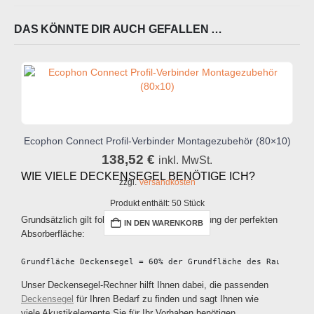
DAS KÖNNTE DIR AUCH GEFALLEN …
Ecophon Connect Profil-Verbinder Montagezubehör (80×10)
138,52
€
inkl. MwSt.
WIE VIELE DECKENSEGEL BENÖTIGE ICH?
zzgl.
Versandkosten
Produkt enthält: 50
Stück
Grundsätzlich gilt folgend Formel zur Berechnung der perfekten
IN DEN WARENKORB
Absorberfläche:
Grundfläche Deckensegel = 60% der Grundfläche des Raumes = 
Unser Deckensegel-Rechner hilft Ihnen dabei, die passenden
Deckensegel
für Ihren Bedarf zu finden und sagt Ihnen wie
viele Akustikelemente Sie für Ihr Vorhaben benötigen.