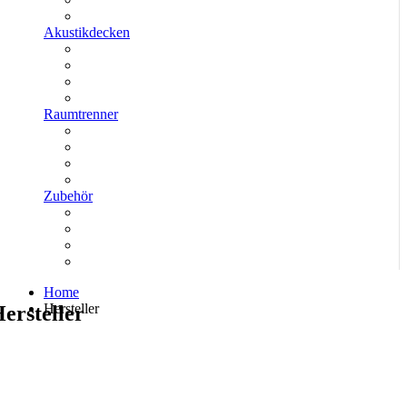
Akustikdecken
Raumtrenner
Zubehör
Home
Hersteller
ersteller