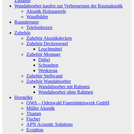
Zuhause
Wandabsorber kaufen zur Verbesserung der Raumakustik
Akustik Holzpaneele
Wandbilder
Raumtrenner
Telefonboxen
Zubehör
Zubehör Akustikdecken
Zubehör Deckensegel
Leuchtmittel
Zubehör Montage
Dübel
Schrauben
Werkzeug
Zubehör Stellwand
Zubehör Wandabsorber
Wandabsorber mit Rahmen
Wandabsorber ohne Rahmen
Hersteller
OWA – Odenwald Faserplattenwerk GmbH
Müller Akustik
Thamm
Fischer
APN Acoustic Solutions
Ecophon