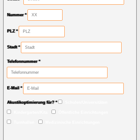
Nummer *
PLZ *
Stadt *
Telefonnummer *
E-Mail *
Akustikoptimierung für? *
Schulen/Universitäten
Kindergarten/Kita
Öffentliche Einrichtungen
Turnhallen
Medizinische Einrichtungen